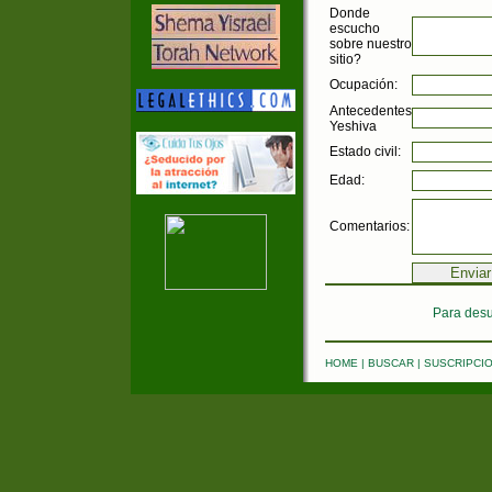
Donde
escucho
sobre nuestro
sitio?
Ocupación:
Antecedentes
Yeshiva
Estado civil:
Edad:
Comentarios:
Para desu
HOME
|
BUSCAR
|
SUSCRIPCI